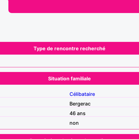
Type de rencontre recherché
Situation familiale
Célibataire
Bergerac
46 ans
non