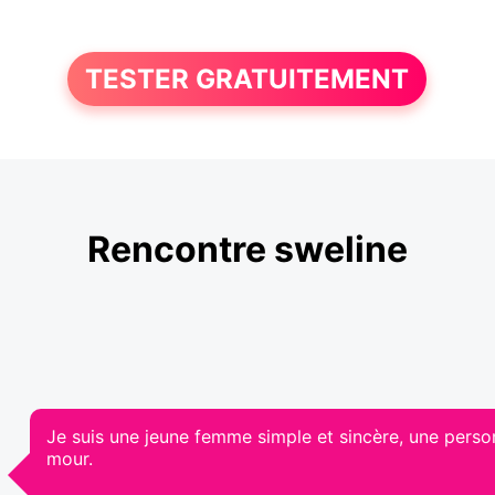
TESTER GRATUITEMENT
Rencontre sweline
Je suis une jeune femme simple et sincère, une person
mour.