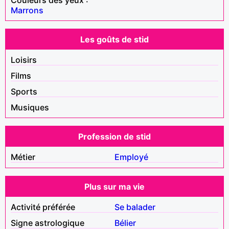
Marrons
Les goûts de stid
Loisirs
Films
Sports
Musiques
Profession de stid
Métier
Employé
Plus sur ma vie
Activité préférée
Se balader
Signe astrologique
Bélier