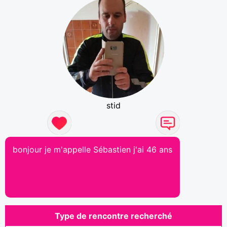
stid
bonjour je m'appelle Sébastien j'ai 46 ans
Type de rencontre recherché