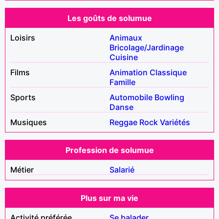
Les goûts de solumue
Loisirs
Animaux
Bricolage/Jardinage
Cuisine
Films
Animation
Classique
Famille
Sports
Automobile
Bowling
Danse
Musiques
Reggae
Rock
Variétés
Profession de solumue
Métier
Salarié
Plus sur ma vie
Activité préférée
Se balader