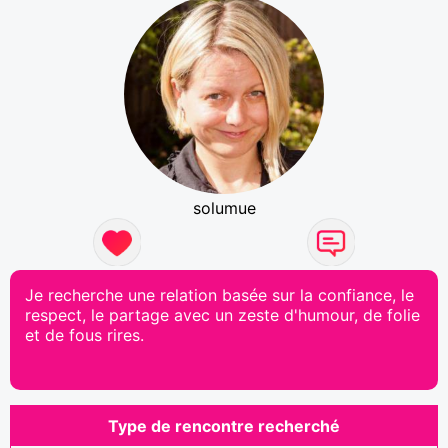
solumue
Je recherche une relation basée sur la confiance, le
respect, le partage avec un zeste d'humour, de folie
et de fous rires.
Type de rencontre recherché