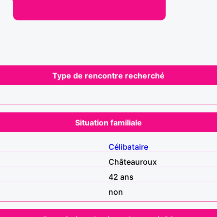
Type de rencontre recherché
Situation familiale
Célibataire
Châteauroux
42 ans
non