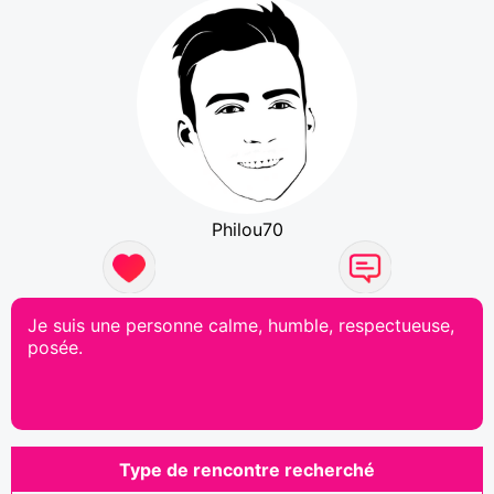
Philou70
Je suis une personne calme, humble, respectueuse,
posée.
Type de rencontre recherché