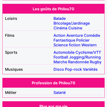
Les goûts de Philou70
Loisirs
Balade
Bricolage/Jardinage
Cinéma
Cuisine
Films
Action
Aventure
Comédie
Fantastique
Policier
Science fiction
Western
Sports
Automobile
Cyclisme/VTT
Football
Jogging/Running
Marche
Randonnée
Rugby
Musiques
Disco
Pop-rock
Variétés
Profession de Philou70
Métier
Salarié
Plus sur ma vie