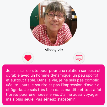
Misssylvie
Je suis sur ce site pour pour une relation sérieuse et
durable avec un homme dynamique, un peu sportif
et surtout fiable. Dans la vie, je ne suis pas compliq
uée, toujours le sourire et pas l'impression d'avoir c
et âge-là. Je suis très bien dans ma tête et tout à fai
t prête pour une nouvelle vie. J'aime aussi voyager
mais plus seule. Pas sérieux s'abstenir.