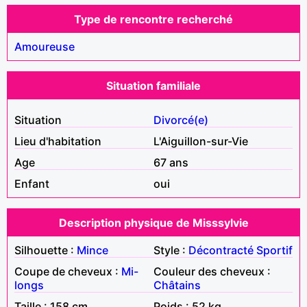
Type de rencontre recherché
Amoureuse
Situation familiale
Situation
Divorcé(e)
Lieu d'habitation
L'Aiguillon-sur-Vie
Age
67 ans
Enfant
oui
Description physique de Misssylvie
Silhouette :
Mince
Style :
Décontracté
Sportif
Coupe de cheveux :
Mi-
Couleur des cheveux :
longs
Châtains
Taille : 158 cm
Poids : 52 kg