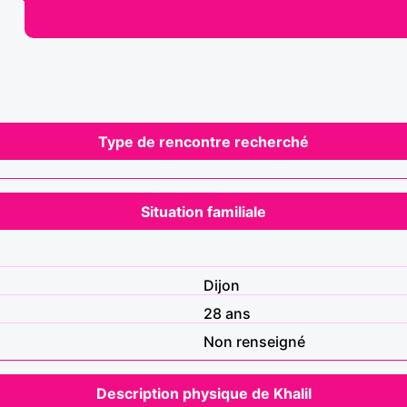
Type de rencontre recherché
Situation familiale
Dijon
28 ans
Non renseigné
Description physique de Khalil