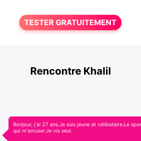
TESTER GRATUITEMENT
Rencontre Khalil
Bonjour, j'ai 27 ans.Je suis jeune et célibataire.Le 
qui m'amuser.Je vis seul.