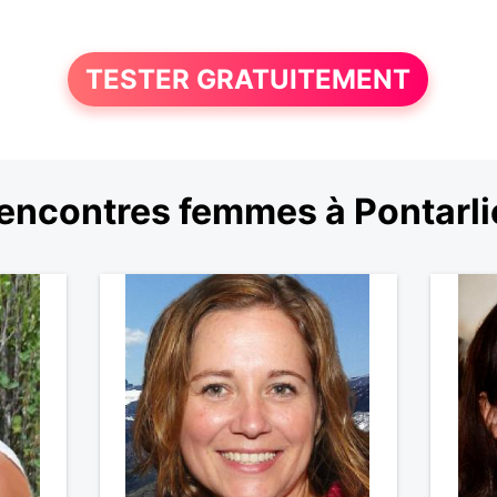
TESTER GRATUITEMENT
encontres femmes à Pontarli