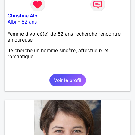
Christine Albi
Albi
-
62 ans
Femme divorcé(e) de 62 ans recherche rencontre
amoureuse
Je cherche un homme sincère, affectueux et
romantique.
Voir le profil