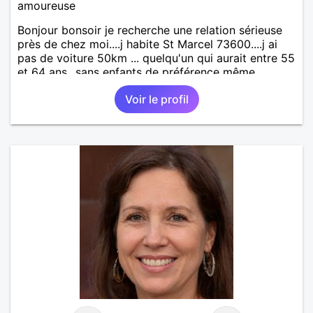
amoureuse
Bonjour bonsoir je recherche une relation sérieuse
près de chez moi....j habite St Marcel 73600....j ai
pas de voiture 50km ... quelqu'un qui aurait entre 55
et 64 ans...sans enfants de préférence même
adultes et qui n aurait garder aucun contact avec
Voir le profil
une où plusieurs ex...si vous correspondez à ma
recherche ecrivez moi je vous répondrai...