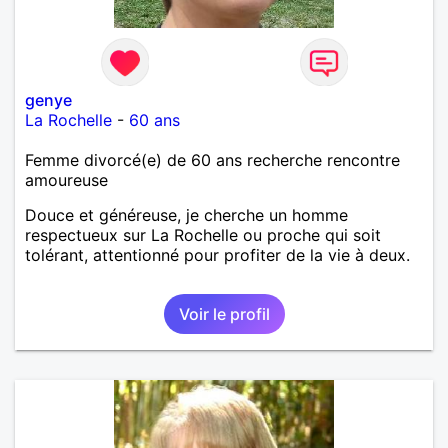
genye
La Rochelle
-
60 ans
Femme divorcé(e) de 60 ans recherche rencontre
amoureuse
Douce et généreuse, je cherche un homme
respectueux sur La Rochelle ou proche qui soit
tolérant, attentionné pour profiter de la vie à deux.
Voir le profil