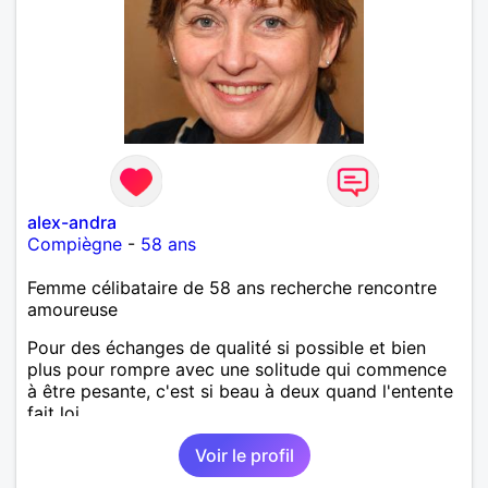
alex-andra
Compiègne
-
58 ans
Femme célibataire de 58 ans recherche rencontre
amoureuse
Pour des échanges de qualité si possible et bien
plus pour rompre avec une solitude qui commence
à être pesante, c'est si beau à deux quand l'entente
fait loi.
Voir le profil