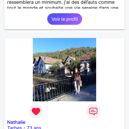
ressemblera un minimum. j'ai des défauts comme
tout le monde et souhaite une vie sereine dans une
relation sur du long terme.
Voir le profil
Nathalie
Tarbes
-
73 ans