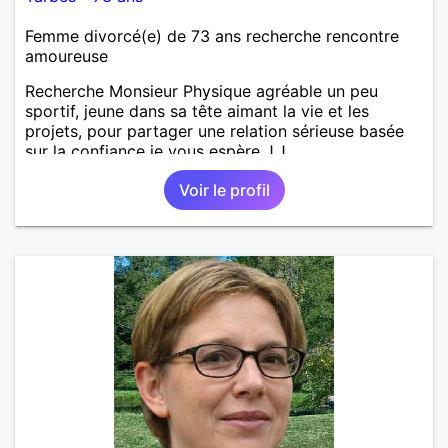
Femme divorcé(e) de 73 ans recherche rencontre
amoureuse
Recherche Monsieur Physique agréable un peu
sportif, jeune dans sa tête aimant la vie et les
projets, pour partager une relation sérieuse basée
sur la confiance je vous espère J.J
Voir le profil