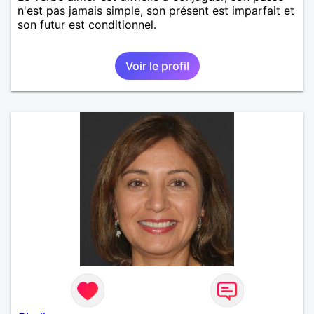
n'est pas jamais simple, son présent est imparfait et
son futur est conditionnel.
Voir le profil