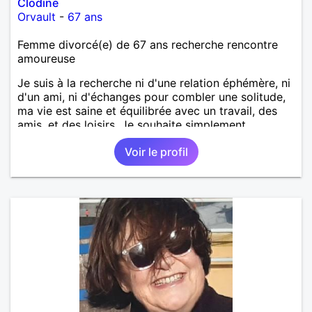
Clodine
Orvault
-
67 ans
Femme divorcé(e) de 67 ans recherche rencontre
amoureuse
Je suis à la recherche ni d'une relation éphémère, ni
d'un ami, ni d'échanges pour combler une solitude,
ma vie est saine et équilibrée avec un travail, des
amis, et des loisirs. Je souhaite simplement
rencontrer un homme de la région de Orvault qui
Voir le profil
recherche une relation sérieuse !