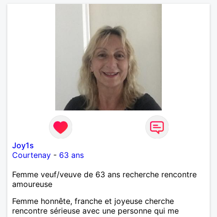
Joy1s
Courtenay
-
63 ans
Femme veuf/veuve de 63 ans recherche rencontre
amoureuse
Femme honnête, franche et joyeuse cherche
rencontre sérieuse avec une personne qui me